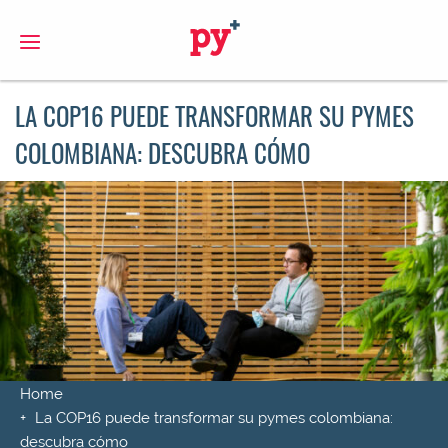
S
LA COP16 PUEDE TRANSFORMAR SU PYMES
COLOMBIANA: DESCUBRA CÓMO
Home
La COP16 puede transformar su pymes colombiana:
descubra cómo