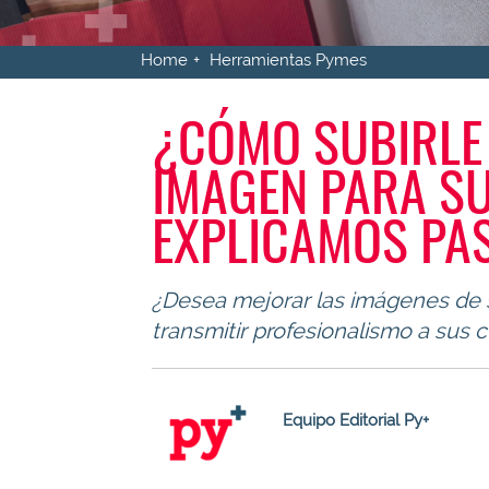
Home
Herramientas Pymes
¿CÓMO SUBIRLE 
IMAGEN PARA S
EXPLICAMOS PA
¿Desea mejorar las imágenes de 
transmitir profesionalismo a sus c
Equipo Editorial Py+