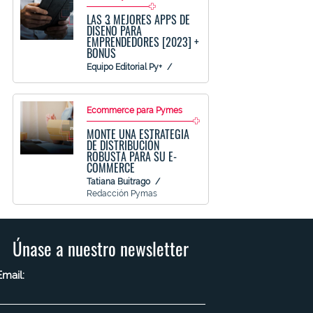
LAS 3 MEJORES APPS DE
DISEÑO PARA
EMPRENDEDORES [2023] +
BONUS
Equipo Editorial Py+
Ecommerce para Pymes
MONTE UNA ESTRATEGIA
DE DISTRIBUCIÓN
ROBUSTA PARA SU E-
COMMERCE
Tatiana Buitrago
Redacción Pymas
Únase a nuestro newsletter
Email: