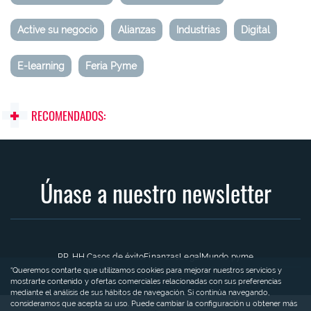
Active su negocio
Alianzas
Industrias
Digital
E-learning
Feria Pyme
RECOMENDADOS:
Únase a nuestro newsletter
RR. HH.
Casos de éxito
Finanzas
Legal
Mundo pyme
“Queremos contarte que utilizamos cookies para mejorar nuestros servicios y
mostrarte contenido y ofertas comerciales relacionadas con sus preferencias
mediante el análisis de sus hábitos de navegación. Si continúa navegando,
consideramos que acepta su uso. Puede cambiar la configuración u obtener más