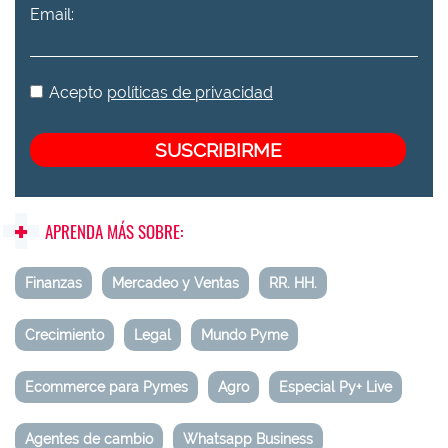
Email:
Acepto
políticas de privacidad
APRENDA MÁS SOBRE:
Finanzas
Mercadeo y Ventas
RR. HH.
Crecimiento
Legal
Mundo Pyme
Ecommerce para Pymes
Agro
Especial Py+ Live
Agentes de cambio
Whatsapp Business