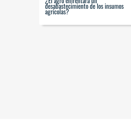
¿El agro enfrentará un
desabastecimiento de los insumos
agrícolas?