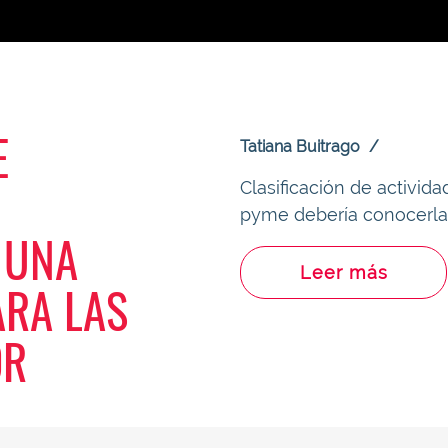
E
Tatiana Buitrago
Clasificación de activid
pyme debería conocerla
 UNA
Leer más
ARA LAS
OR