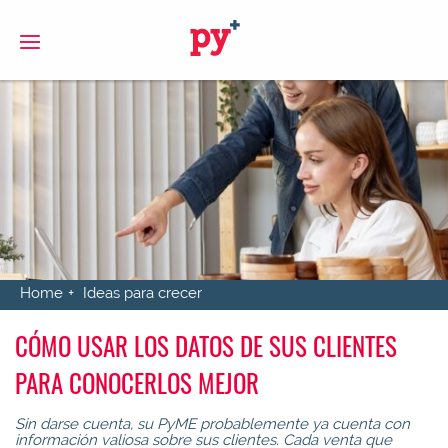
S
Home
Ideas para crecer
CÓMO USAR LOS DATOS DE SUS CLIENTES
PARA CONOCERLOS MEJOR
Sin darse cuenta, su PyME probablemente ya cuenta con
información valiosa sobre sus clientes. Cada venta que