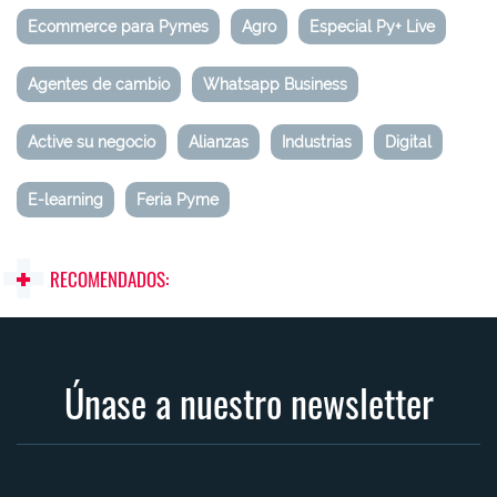
Ecommerce para Pymes
Agro
Especial Py+ Live
Agentes de cambio
Whatsapp Business
Active su negocio
Alianzas
Industrias
Digital
E-learning
Feria Pyme
RECOMENDADOS:
Únase a nuestro newsletter