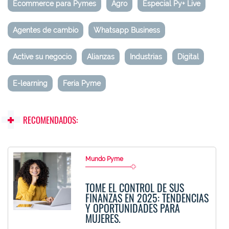
Ecommerce para Pymes
Agro
Especial Py+ Live
Agentes de cambio
Whatsapp Business
Active su negocio
Alianzas
Industrias
Digital
E-learning
Feria Pyme
RECOMENDADOS:
Mundo Pyme
TOME EL CONTROL DE SUS
FINANZAS EN 2025: TENDENCIAS
Y OPORTUNIDADES PARA
MUJERES.