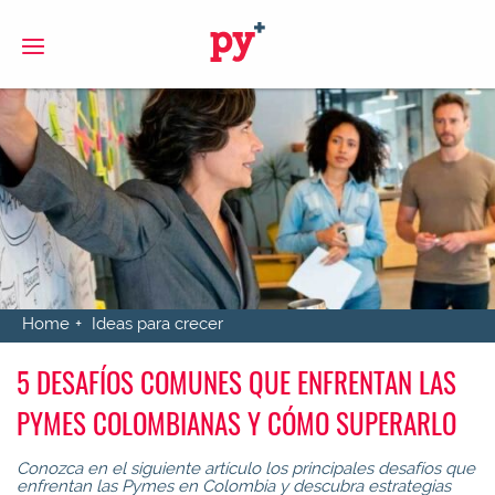
S
Home
Ideas para crecer
5 DESAFÍOS COMUNES QUE ENFRENTAN LAS
PYMES COLOMBIANAS Y CÓMO SUPERARLO
Conozca en el siguiente artículo los principales desafíos que
enfrentan las Pymes en Colombia y descubra estrategias