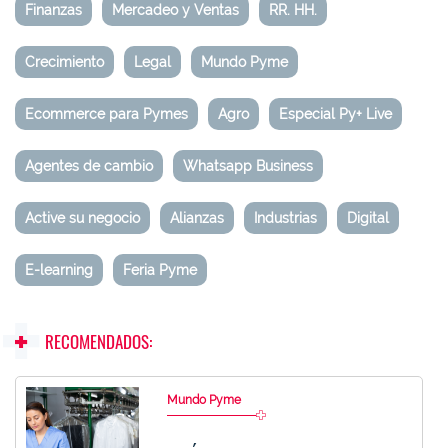
Finanzas
Mercadeo y Ventas
RR. HH.
Crecimiento
Legal
Mundo Pyme
Ecommerce para Pymes
Agro
Especial Py+ Live
Agentes de cambio
Whatsapp Business
Active su negocio
Alianzas
Industrias
Digital
E-learning
Feria Pyme
RECOMENDADOS:
Mundo Pyme