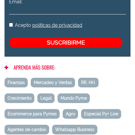
Email:
Acepto
políticas de privacidad
APRENDA MÁS SOBRE:
Finanzas
Mercadeo y Ventas
RR. HH.
Crecimiento
Legal
Mundo Pyme
Ecommerce para Pymes
Agro
Especial Py+ Live
Agentes de cambio
Whatsapp Business