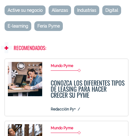
Active su negocio
Alianzas
Industrias
Digital
E-learning
Feria Pyme
RECOMENDADOS:
Mundo Pyme
CONOZCA LOS DIFERENTES TIPOS
DE LEASING PARA HACER
CRECER SU PYME
Redacción Py+
Mundo Pyme