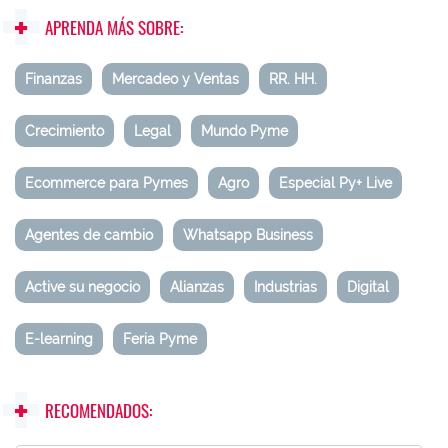
APRENDA MÁS SOBRE:
Finanzas
Mercadeo y Ventas
RR. HH.
Crecimiento
Legal
Mundo Pyme
Ecommerce para Pymes
Agro
Especial Py+ Live
Agentes de cambio
Whatsapp Business
Active su negocio
Alianzas
Industrias
Digital
E-learning
Feria Pyme
RECOMENDADOS: