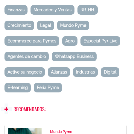
Finanzas
Mercadeo y Ventas
RR. HH.
Crecimiento
Legal
Mundo Pyme
Ecommerce para Pymes
Agro
Especial Py+ Live
Agentes de cambio
Whatsapp Business
Active su negocio
Alianzas
Industrias
Digital
E-learning
Feria Pyme
RECOMENDADOS:
Mundo Pyme