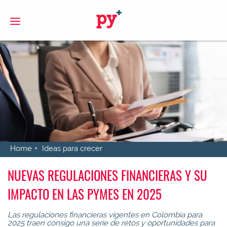
S
Home
Ideas para crecer
NUEVAS REGULACIONES FINANCIERAS Y SU
IMPACTO EN LAS PYMES EN 2025
Las regulaciones financieras vigentes en Colombia para
2025 traen consigo una serie de retos y oportunidades para