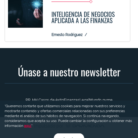
INTELIGENCIA DE NEGOCIOS
APLICADA A LAS FINANZAS
Ernesto Rodriguez
Únase a nuestro newsletter
RR. HH.
Casos de éxito
Finanzas
Legal
Mundo pyme
“Queremos contarte que utilizamos cookies para mejorar nuestros servicios y
mostrarte contenido y ofertas comerciales relacionadas con sus preferencias
mediante el análisis de sus hábitos de navegación. Si continúa navegando,
consideramos que acepta su uso. Puede cambiar la configuración u obtener más
Impulsado por
información
aquí.
"