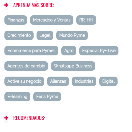
APRENDA MÁS SOBRE:
Finanzas
Mercadeo y Ventas
RR. HH.
Crecimiento
Legal
Mundo Pyme
Ecommerce para Pymes
Agro
Especial Py+ Live
Agentes de cambio
Whatsapp Business
Active su negocio
Alianzas
Industrias
Digital
E-learning
Feria Pyme
RECOMENDADOS: