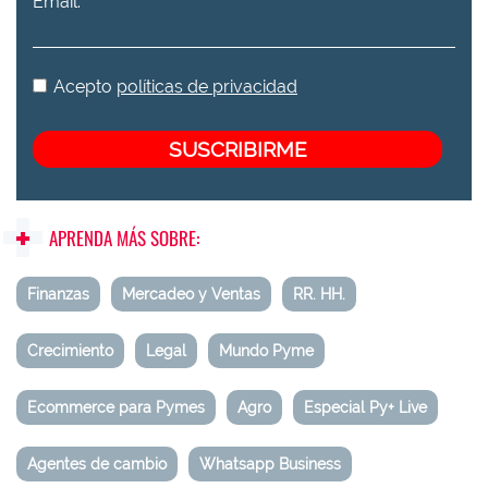
Email:
Acepto
políticas de privacidad
APRENDA MÁS SOBRE:
Finanzas
Mercadeo y Ventas
RR. HH.
Crecimiento
Legal
Mundo Pyme
Ecommerce para Pymes
Agro
Especial Py+ Live
Agentes de cambio
Whatsapp Business