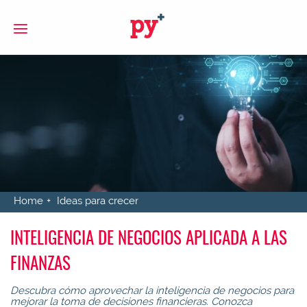
S
Home
Ideas para crecer
INTELIGENCIA DE NEGOCIOS APLICADA A LAS
FINANZAS
Descubra cómo aprovechar la inteligencia de negocios para
mejorar la toma de decisiones financieras. Conozca