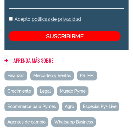
Acepto
políticas de privacidad
APRENDA MÁS SOBRE:
Finanzas
Mercadeo y Ventas
RR. HH.
Crecimiento
Legal
Mundo Pyme
Ecommerce para Pymes
Agro
Especial Py+ Live
Agentes de cambio
Whatsapp Business