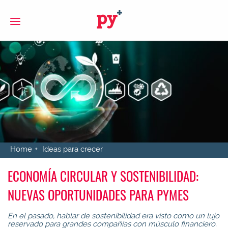
S
Home
Ideas para crecer
ECONOMÍA CIRCULAR Y SOSTENIBILIDAD:
NUEVAS OPORTUNIDADES PARA PYMES
En el pasado, hablar de sostenibilidad era visto como un lujo
reservado para grandes compañías con músculo financiero.