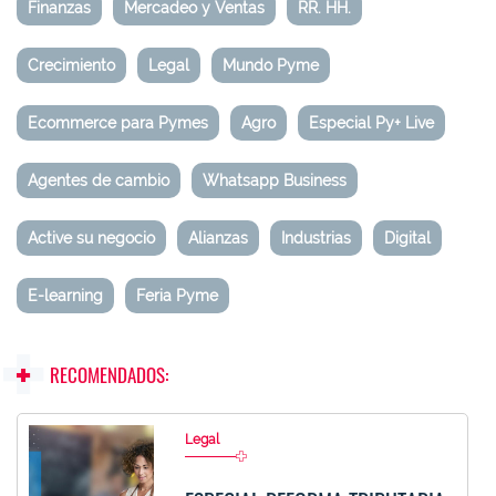
Finanzas
Mercadeo y Ventas
RR. HH.
Crecimiento
Legal
Mundo Pyme
Ecommerce para Pymes
Agro
Especial Py+ Live
Agentes de cambio
Whatsapp Business
Active su negocio
Alianzas
Industrias
Digital
E-learning
Feria Pyme
RECOMENDADOS:
Legal