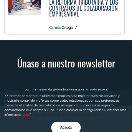
LA REFORMA TRIBUTARIA Y LOS
CONTRATOS DE COLABORACIÓN
EMPRESARIAL
Camila Ortega
Únase a nuestro newsletter
RR. HH.
Casos de éxito
Finanzas
Legal
Mundo pyme
“Queremos contarte que utilizamos cookies para mejorar nuestros servicios y
mostrarte contenido y ofertas comerciales relacionadas con sus preferencias
mediante el análisis de sus hábitos de navegación. Si continúa navegando,
consideramos que acepta su uso. Puede cambiar la configuración u obtener más
Impulsado por
información
aquí.
"
Acepto