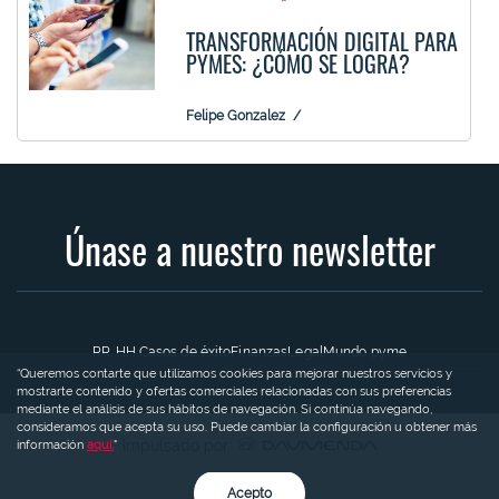
TRANSFORMACIÓN DIGITAL PARA
PYMES: ¿CÓMO SE LOGRA?
Felipe Gonzalez
Únase a nuestro newsletter
RR. HH.
Casos de éxito
Finanzas
Legal
Mundo pyme
“Queremos contarte que utilizamos cookies para mejorar nuestros servicios y
mostrarte contenido y ofertas comerciales relacionadas con sus preferencias
mediante el análisis de sus hábitos de navegación. Si continúa navegando,
consideramos que acepta su uso. Puede cambiar la configuración u obtener más
Impulsado por
información
aquí.
"
Acepto