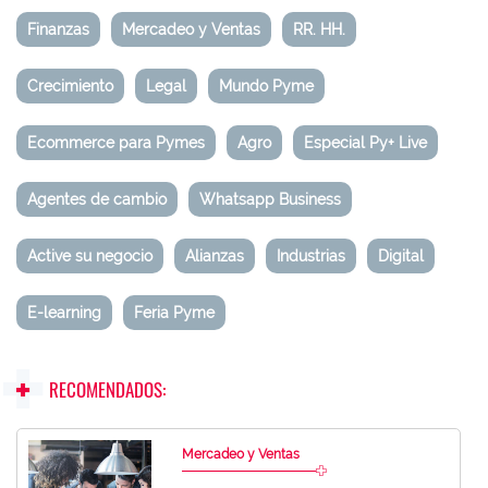
Finanzas
Mercadeo y Ventas
RR. HH.
Crecimiento
Legal
Mundo Pyme
Ecommerce para Pymes
Agro
Especial Py+ Live
Agentes de cambio
Whatsapp Business
Active su negocio
Alianzas
Industrias
Digital
E-learning
Feria Pyme
RECOMENDADOS:
Mercadeo y Ventas