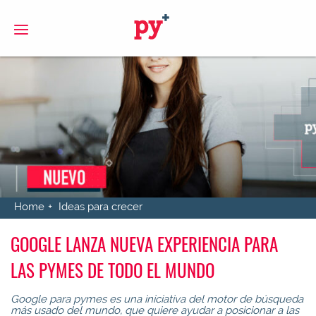
S
Home
Ideas para crecer
GOOGLE LANZA NUEVA EXPERIENCIA PARA
LAS PYMES DE TODO EL MUNDO
Google para pymes es una iniciativa del motor de búsqueda
más usado del mundo, que quiere ayudar a posicionar a las