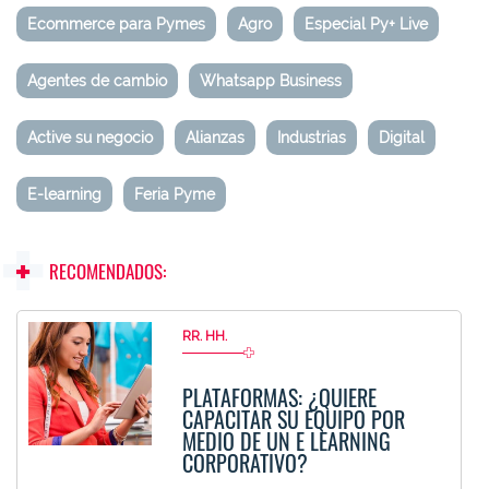
Ecommerce para Pymes
Agro
Especial Py+ Live
Agentes de cambio
Whatsapp Business
Active su negocio
Alianzas
Industrias
Digital
E-learning
Feria Pyme
RECOMENDADOS:
RR. HH.
PLATAFORMAS: ¿QUIERE
CAPACITAR SU EQUIPO POR
MEDIO DE UN E LEARNING
CORPORATIVO?