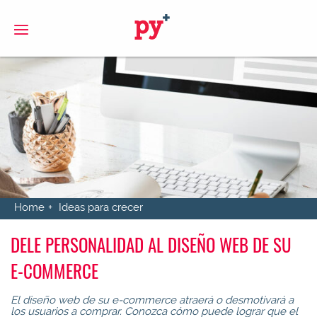
S
Home
Ideas para crecer
DELE PERSONALIDAD AL DISEÑO WEB DE SU
E-COMMERCE
El diseño web de su e-commerce atraerá o desmotivará a
los usuarios a comprar. Conozca cómo puede lograr que el