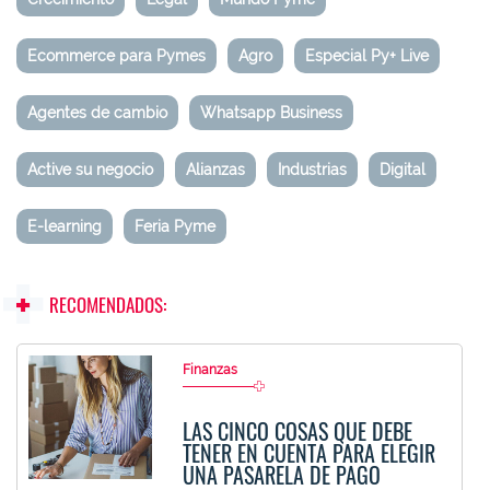
Ecommerce para Pymes
Agro
Especial Py+ Live
Agentes de cambio
Whatsapp Business
Active su negocio
Alianzas
Industrias
Digital
E-learning
Feria Pyme
RECOMENDADOS:
Finanzas
LAS CINCO COSAS QUE DEBE
TENER EN CUENTA PARA ELEGIR
UNA PASARELA DE PAGO