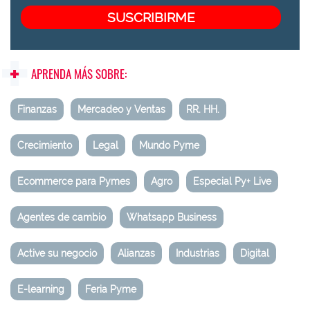
APRENDA MÁS SOBRE:
Finanzas
Mercadeo y Ventas
RR. HH.
Crecimiento
Legal
Mundo Pyme
Ecommerce para Pymes
Agro
Especial Py+ Live
Agentes de cambio
Whatsapp Business
Active su negocio
Alianzas
Industrias
Digital
E-learning
Feria Pyme