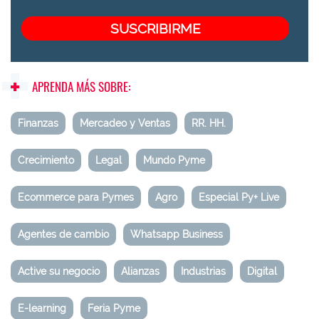
APRENDA MÁS SOBRE:
Finanzas
Mercadeo y Ventas
RR. HH.
Crecimiento
Legal
Mundo Pyme
Ecommerce para Pymes
Agro
Especial Py+ Live
Agentes de cambio
Whatsapp Business
Active su negocio
Alianzas
Industrias
Digital
E-learning
Feria Pyme