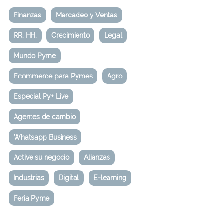
Finanzas
Mercadeo y Ventas
RR. HH.
Crecimiento
Legal
Mundo Pyme
Ecommerce para Pymes
Agro
Especial Py+ Live
Agentes de cambio
Whatsapp Business
Active su negocio
Alianzas
Industrias
Digital
E-learning
Feria Pyme