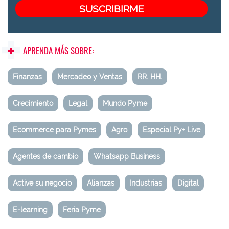
APRENDA MÁS SOBRE:
Finanzas
Mercadeo y Ventas
RR. HH.
Crecimiento
Legal
Mundo Pyme
Ecommerce para Pymes
Agro
Especial Py+ Live
Agentes de cambio
Whatsapp Business
Active su negocio
Alianzas
Industrias
Digital
E-learning
Feria Pyme