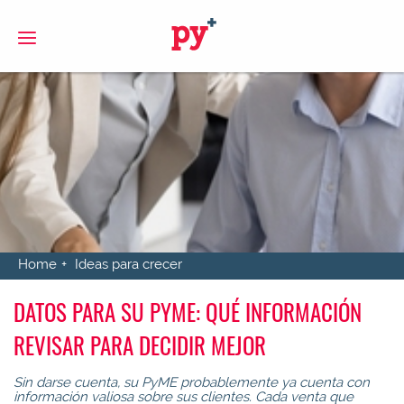
S
Home
Ideas para crecer
DATOS PARA SU PYME: QUÉ INFORMACIÓN
REVISAR PARA DECIDIR MEJOR
Sin darse cuenta, su PyME probablemente ya cuenta con
información valiosa sobre sus clientes. Cada venta que