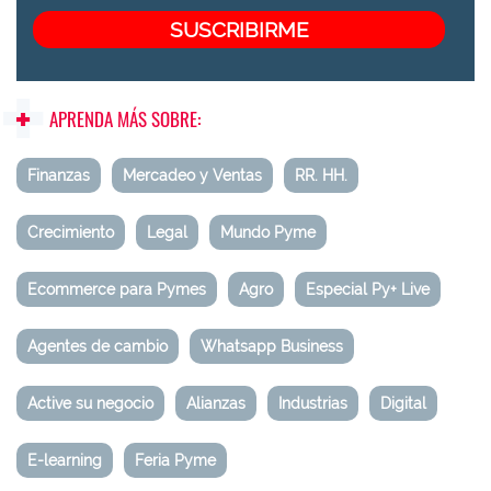
APRENDA MÁS SOBRE:
Finanzas
Mercadeo y Ventas
RR. HH.
Crecimiento
Legal
Mundo Pyme
Ecommerce para Pymes
Agro
Especial Py+ Live
Agentes de cambio
Whatsapp Business
Active su negocio
Alianzas
Industrias
Digital
E-learning
Feria Pyme