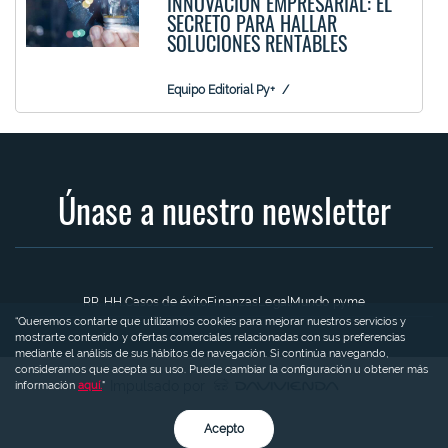
INNOVACIÓN EMPRESARIAL: EL
SECRETO PARA HALLAR
SOLUCIONES RENTABLES
Equipo Editorial Py+
Únase a nuestro newsletter
RR. HH.
Casos de éxito
Finanzas
Legal
Mundo pyme
“Queremos contarte que utilizamos cookies para mejorar nuestros servicios y
mostrarte contenido y ofertas comerciales relacionadas con sus preferencias
mediante el análisis de sus hábitos de navegación. Si continúa navegando,
consideramos que acepta su uso. Puede cambiar la configuración u obtener más
Impulsado por
información
aquí.
"
Acepto