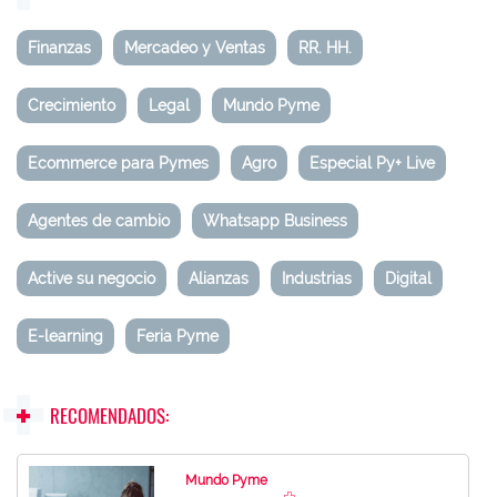
Finanzas
Mercadeo y Ventas
RR. HH.
Crecimiento
Legal
Mundo Pyme
Ecommerce para Pymes
Agro
Especial Py+ Live
Agentes de cambio
Whatsapp Business
Active su negocio
Alianzas
Industrias
Digital
E-learning
Feria Pyme
RECOMENDADOS:
Mundo Pyme