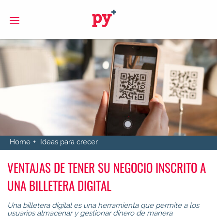
S
Home
Ideas para crecer
VENTAJAS DE TENER SU NEGOCIO INSCRITO A
UNA BILLETERA DIGITAL
Una billetera digital es una herramienta que permite a los
usuarios almacenar y gestionar dinero de manera