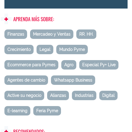
APRENDA MÁS SOBRE:
Finanzas
Mercadeo y Ventas
RR. HH.
Crecimiento
Legal
Mundo Pyme
Ecommerce para Pymes
Agro
Especial Py+ Live
Agentes de cambio
Whatsapp Business
Active su negocio
Alianzas
Industrias
Digital
E-learning
Feria Pyme
RECOMENDADOS: