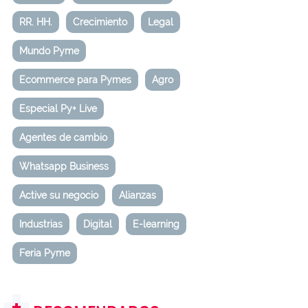
RR. HH.
Crecimiento
Legal
Mundo Pyme
Ecommerce para Pymes
Agro
Especial Py+ Live
Agentes de cambio
Whatsapp Business
Active su negocio
Alianzas
Industrias
Digital
E-learning
Feria Pyme