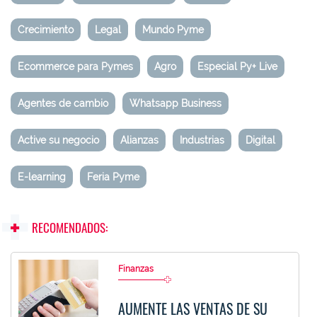
Crecimiento
Legal
Mundo Pyme
Ecommerce para Pymes
Agro
Especial Py+ Live
Agentes de cambio
Whatsapp Business
Active su negocio
Alianzas
Industrias
Digital
E-learning
Feria Pyme
RECOMENDADOS:
Finanzas
AUMENTE LAS VENTAS DE SU