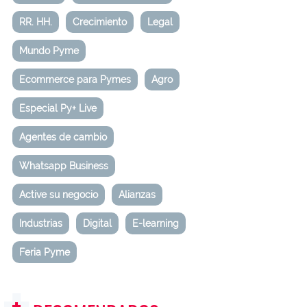
RR. HH.
Crecimiento
Legal
Mundo Pyme
Ecommerce para Pymes
Agro
Especial Py+ Live
Agentes de cambio
Whatsapp Business
Active su negocio
Alianzas
Industrias
Digital
E-learning
Feria Pyme