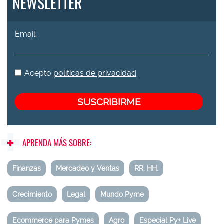
NEWSLETTER
Email:
Acepto
políticas de privacidad
APRENDA MÁS SOBRE:
Finanzas
Mercadeo y Ventas
RR. HH.
Crecimiento
Legal
Mundo Pyme
Ecommerce para Pymes
Agro
Especial Py+ Live