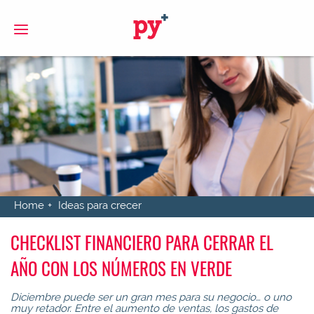
S
Home
Ideas para crecer
CHECKLIST FINANCIERO PARA CERRAR EL
AÑO CON LOS NÚMEROS EN VERDE
Diciembre puede ser un gran mes para su negocio… o uno
muy retador. Entre el aumento de ventas, los gastos de