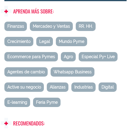
APRENDA MÁS SOBRE:
Finanzas
Mercadeo y Ventas
RR. HH.
Crecimiento
Legal
Mundo Pyme
Ecommerce para Pymes
Agro
Especial Py+ Live
Agentes de cambio
Whatsapp Business
Active su negocio
Alianzas
Industrias
Digital
E-learning
Feria Pyme
RECOMENDADOS: