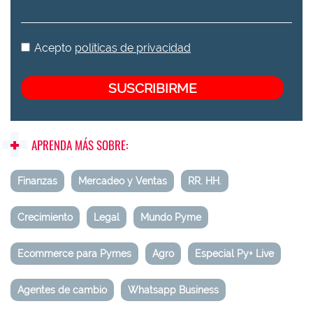
Acepto
políticas de privacidad
APRENDA MÁS SOBRE:
Finanzas
Mercadeo y Ventas
RR. HH.
Crecimiento
Legal
Mundo Pyme
Ecommerce para Pymes
Agro
Especial Py+ Live
Agentes de cambio
Whatsapp Business