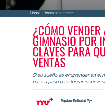
Home
Ideas para crecer
¿CÓMO VENDER 
GIMNASIO POR I
CLAVES PARA QU
VENTAS
Si su sueño es emprender en el ne
paso a paso para lograr incursio
Equipo Editorial Py+