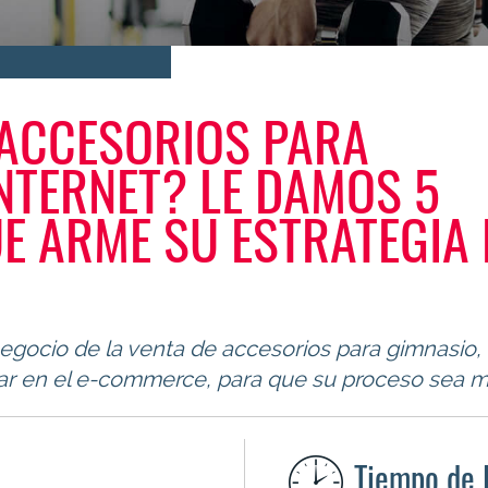
ACCESORIOS PARA
NTERNET? LE DAMOS 5
E ARME SU ESTRATEGIA 
gocio de la venta de accesorios para gimnasio, e
nar en el e-commerce, para que su proceso sea má
Tiempo de 