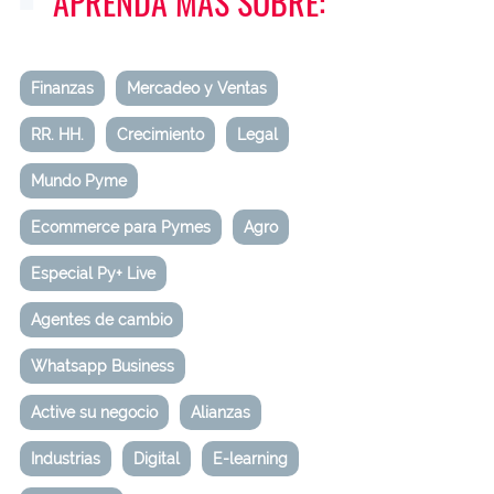
APRENDA MÁS SOBRE:
Finanzas
Mercadeo y Ventas
RR. HH.
Crecimiento
Legal
Mundo Pyme
Ecommerce para Pymes
Agro
Especial Py+ Live
Agentes de cambio
Whatsapp Business
Active su negocio
Alianzas
Industrias
Digital
E-learning