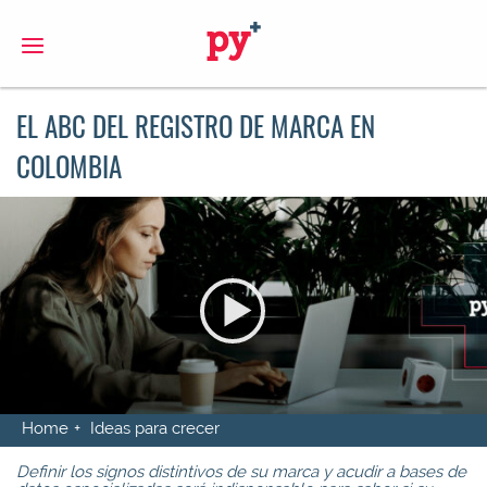
S
EL ABC DEL REGISTRO DE MARCA EN
COLOMBIA
Home
Ideas para crecer
Definir los signos distintivos de su marca y acudir a bases de