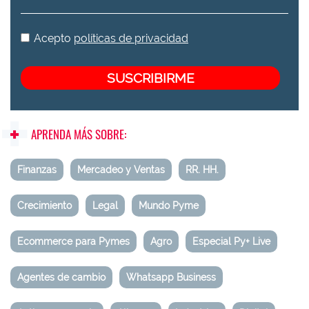
Acepto
políticas de privacidad
APRENDA MÁS SOBRE:
Finanzas
Mercadeo y Ventas
RR. HH.
Crecimiento
Legal
Mundo Pyme
Ecommerce para Pymes
Agro
Especial Py+ Live
Agentes de cambio
Whatsapp Business