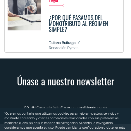
Legal
¿POR QUÉ PASAMOS DEL
MONOTRIBUTO AL RÉGIMEN
SIMPLE?
Tatiana Buitrago
Redacción Pymas
Únase a nuestro newsletter
RR. HH.
Casos de éxito
Finanzas
Legal
Mundo pyme
“Queremos contarte que utilizamos cookies para mejorar nuestros servicios y
mostrarte contenido y ofertas comerciales relacionadas con sus preferencias
mediante el análisis de sus hábitos de navegación. Si continúa navegando,
consideramos que acepta su uso. Puede cambiar la configuración u obtener más