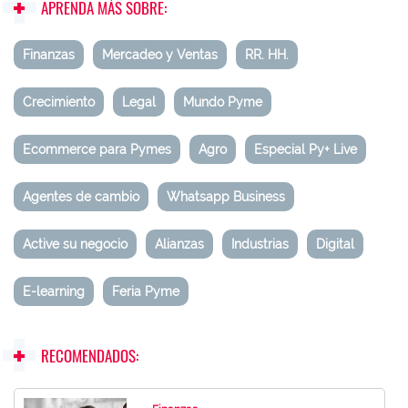
APRENDA MÁS SOBRE:
Finanzas
Mercadeo y Ventas
RR. HH.
Crecimiento
Legal
Mundo Pyme
Ecommerce para Pymes
Agro
Especial Py+ Live
Agentes de cambio
Whatsapp Business
Active su negocio
Alianzas
Industrias
Digital
E-learning
Feria Pyme
RECOMENDADOS: