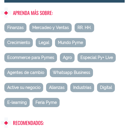
APRENDA MÁS SOBRE:
Finanzas
Mercadeo y Ventas
RR. HH.
Crecimiento
Legal
Mundo Pyme
Ecommerce para Pymes
Agro
Especial Py+ Live
Agentes de cambio
Whatsapp Business
Active su negocio
Alianzas
Industrias
Digital
E-learning
Feria Pyme
RECOMENDADOS: