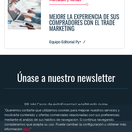
MEJORE LA EXPERIENCIA DE SUS
COMPRADORES CON EL TRADE
MARKETING
Equipo Editorial Py+
Únase a nuestro newsletter
RR. HH.
Casos de éxito
Finanzas
Legal
Mundo pyme
“Queremos contarte que utilizamos cookies para mejorar nuestros servicios y
mostrarte contenido y ofertas comerciales relacionadas con sus preferencias
mediante el análisis de sus hábitos de navegación. Si continúa navegando,
consideramos que acepta su uso. Puede cambiar la configuración u obtener más
Impulsado por
información
aquí.
"