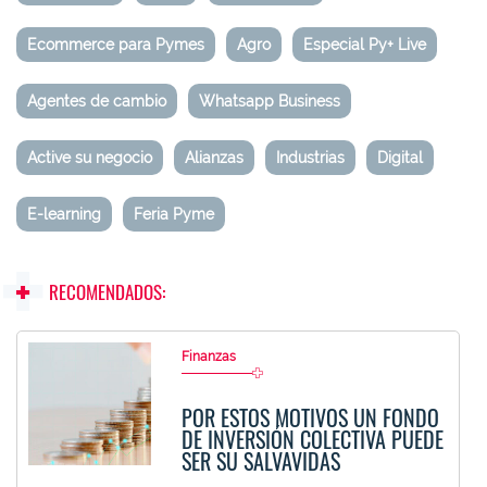
Ecommerce para Pymes
Agro
Especial Py+ Live
Agentes de cambio
Whatsapp Business
Active su negocio
Alianzas
Industrias
Digital
E-learning
Feria Pyme
RECOMENDADOS:
Finanzas
POR ESTOS MOTIVOS UN FONDO
DE INVERSIÓN COLECTIVA PUEDE
SER SU SALVAVIDAS