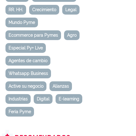
RR. HH.
Crecimiento
Legal
Mundo Pyme
Ecommerce para Pymes
Agro
Especial Py+ Live
Agentes de cambio
Whatsapp Business
Active su negocio
Alianzas
Industrias
Digital
E-learning
Feria Pyme