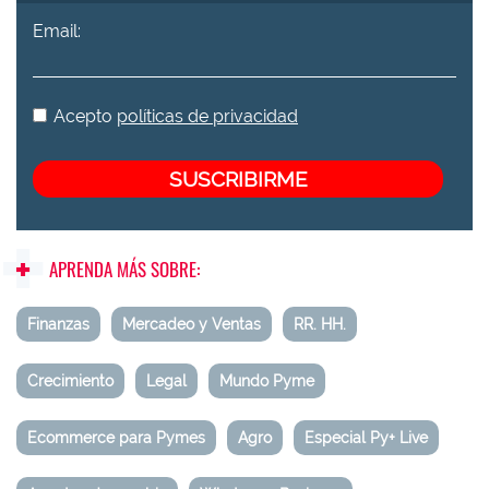
Email:
Acepto
políticas de privacidad
APRENDA MÁS SOBRE:
Finanzas
Mercadeo y Ventas
RR. HH.
Crecimiento
Legal
Mundo Pyme
Ecommerce para Pymes
Agro
Especial Py+ Live