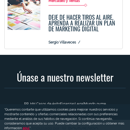
Mercadeo y Ventas
DEJE DE HACER TIROS AL AIRE,
APRENDA A REALIZAR UN PLAN
DE MARKETING DIGITAL
Sergio Villaveces
Únase a nuestro newsletter
RR. HH.
Casos de éxito
Finanzas
Legal
Mundo pyme
“Queremos contarte que utilizamos cookies para mejorar nuestros servicios y
mostrarte contenido y ofertas comerciales relacionadas con sus preferencias
mediante el análisis de sus hábitos de navegación. Si continúa navegando,
consideramos que acepta su uso. Puede cambiar la configuración u obtener más
Impulsado por
información
aquí.
"