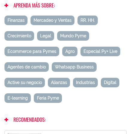
APRENDA MÁS SOBRE:
Finanzas
Mercadeo y Ventas
RR. HH.
Crecimiento
Legal
Mundo Pyme
Ecommerce para Pymes
Agro
Especial Py+ Live
Agentes de cambio
Whatsapp Business
Active su negocio
Alianzas
Industrias
Digital
E-learning
Feria Pyme
RECOMENDADOS: