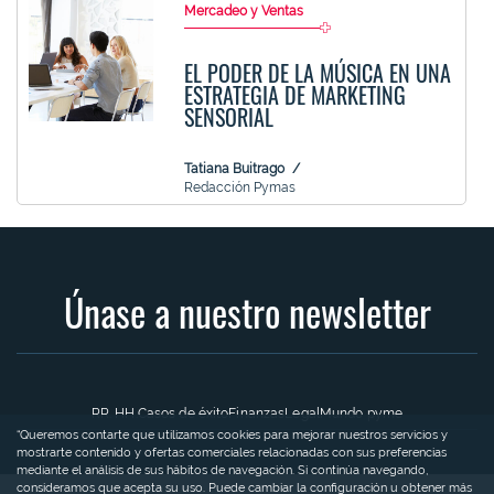
Mercadeo y Ventas
EL PODER DE LA MÚSICA EN UNA
ESTRATEGIA DE MARKETING
SENSORIAL
Tatiana Buitrago
Redacción Pymas
Únase a nuestro newsletter
RR. HH.
Casos de éxito
Finanzas
Legal
Mundo pyme
“Queremos contarte que utilizamos cookies para mejorar nuestros servicios y
mostrarte contenido y ofertas comerciales relacionadas con sus preferencias
mediante el análisis de sus hábitos de navegación. Si continúa navegando,
consideramos que acepta su uso. Puede cambiar la configuración u obtener más