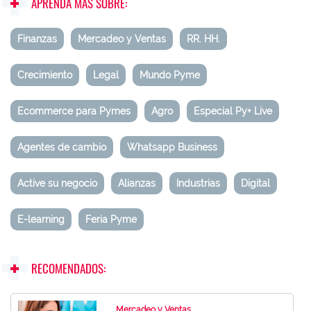
APRENDA MÁS SOBRE:
Finanzas
Mercadeo y Ventas
RR. HH.
Crecimiento
Legal
Mundo Pyme
Ecommerce para Pymes
Agro
Especial Py+ Live
Agentes de cambio
Whatsapp Business
Active su negocio
Alianzas
Industrias
Digital
E-learning
Feria Pyme
RECOMENDADOS:
Mercadeo y Ventas