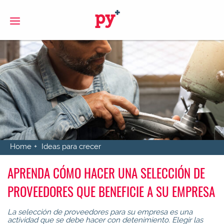
S
Home
Ideas para crecer
APRENDA CÓMO HACER UNA SELECCIÓN DE
PROVEEDORES QUE BENEFICIE A SU EMPRESA
La selección de proveedores para su empresa es una
actividad que se debe hacer con detenimiento. Elegir las