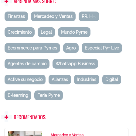
APRENDA MÁS SOBRE:
Finanzas
Mercadeo y Ventas
RR. HH.
Crecimiento
Legal
Mundo Pyme
Ecommerce para Pymes
Agro
Especial Py+ Live
Agentes de cambio
Whatsapp Business
Active su negocio
Alianzas
Industrias
Digital
E-learning
Feria Pyme
RECOMENDADOS:
Mercadeo y Ventas