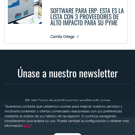
SOFTWARE PARA ERP: ESTA ES LA
LISTA CON 3 PROVEEDORES DE
ALTO IMPACTO PARA SU PYME
Camila Ortega
Únase a nuestro newsletter
RR. HH.
Casos de éxito
Finanzas
Legal
Mundo pyme
“Queremos contarte que utilizamos cookies para mejorar nuestros servicios y
mostrarte contenido y ofertas comerciales relacionadas con sus preferencias
mediante el análisis de sus hábitos de navegación. Si continúa navegando,
consideramos que acepta su uso. Puede cambiar la configuración u obtener más
Impulsado por
información
aquí.
"