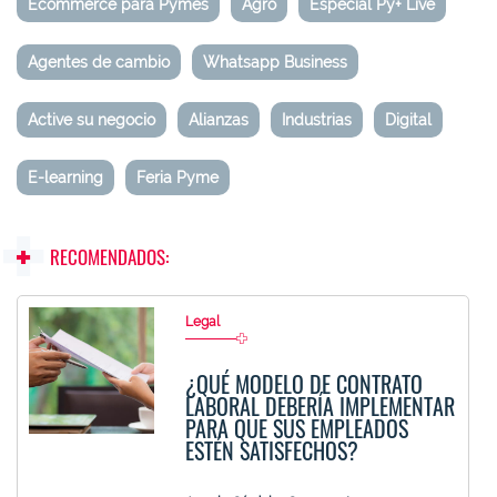
Ecommerce para Pymes
Agro
Especial Py+ Live
Agentes de cambio
Whatsapp Business
Active su negocio
Alianzas
Industrias
Digital
E-learning
Feria Pyme
RECOMENDADOS:
Legal
¿QUÉ MODELO DE CONTRATO
LABORAL DEBERÍA IMPLEMENTAR
PARA QUE SUS EMPLEADOS
ESTÉN SATISFECHOS?