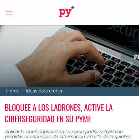
S
Home
Ideas para crecer
BLOQUEE A LOS LADRONES, ACTIVE LA
CIBERSEGURIDAD EN SU PYME
Aplicar la ciberseguridad en su pyme podría salvarla de
pérdidas económicas, de información y hasta de la quiebra.