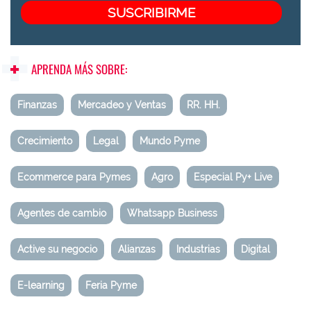
APRENDA MÁS SOBRE:
Finanzas
Mercadeo y Ventas
RR. HH.
Crecimiento
Legal
Mundo Pyme
Ecommerce para Pymes
Agro
Especial Py+ Live
Agentes de cambio
Whatsapp Business
Active su negocio
Alianzas
Industrias
Digital
E-learning
Feria Pyme