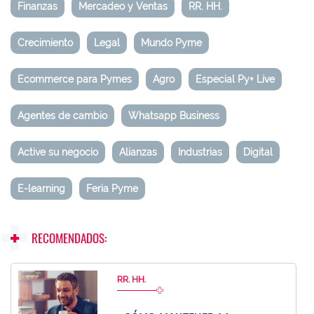
Finanzas
Mercadeo y Ventas
RR. HH.
Crecimiento
Legal
Mundo Pyme
Ecommerce para Pymes
Agro
Especial Py+ Live
Agentes de cambio
Whatsapp Business
Active su negocio
Alianzas
Industrias
Digital
E-learning
Feria Pyme
RECOMENDADOS:
RR. HH.