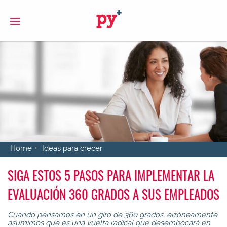
S
Home
Ideas para crecer
SIGA ESTOS 5 PASOS PARA IMPLEMENTAR LA
EVALUACIÓN 360 GRADOS A SUS EMPLEADOS
Cuando pensamos en un giro de 360 grados, erróneamente
asumimos que es una vuelta radical que desembocará en