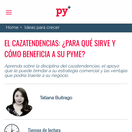
S
Home
Ideas para crecer
EL CAZATENDENCIAS: ¿PARA QUÉ SIRVE Y
CÓMO BENEFICIA A SU PYME?
Aprenda sobre la disciplina del cazatendencias, el apoyo
que le puede brindar a su estrategia comercial y las ventajas
que podría traerle a su negocio.
Tatiana Buitrago
Tiempo de lectura