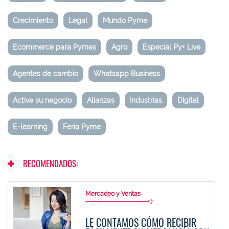
Crecimiento
Legal
Mundo Pyme
Ecommerce para Pymes
Agro
Especial Py+ Live
Agentes de cambio
Whatsapp Business
Active su negocio
Alianzas
Industrias
Digital
E-learning
Feria Pyme
RECOMENDADOS:
Mercadeo y Ventas
LE CONTAMOS CÓMO RECIBIR