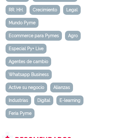
RR. HH.
Crecimiento
Legal
Mundo Pyme
Ecommerce para Pymes
Agro
Especial Py+ Live
Agentes de cambio
Whatsapp Business
Active su negocio
Alianzas
Industrias
Digital
E-learning
Feria Pyme