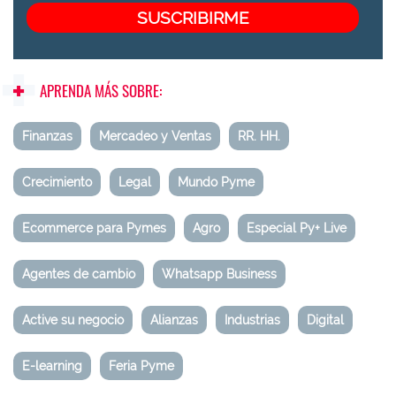
APRENDA MÁS SOBRE:
Finanzas
Mercadeo y Ventas
RR. HH.
Crecimiento
Legal
Mundo Pyme
Ecommerce para Pymes
Agro
Especial Py+ Live
Agentes de cambio
Whatsapp Business
Active su negocio
Alianzas
Industrias
Digital
E-learning
Feria Pyme