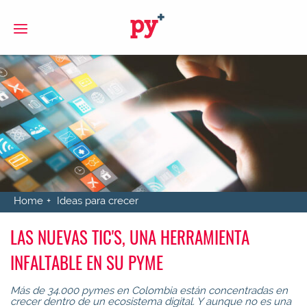
S
Home
Ideas para crecer
LAS NUEVAS TIC'S, UNA HERRAMIENTA
INFALTABLE EN SU PYME
Más de 34.000 pymes en Colombia están concentradas en
crecer dentro de un ecosistema digital. Y aunque no es una