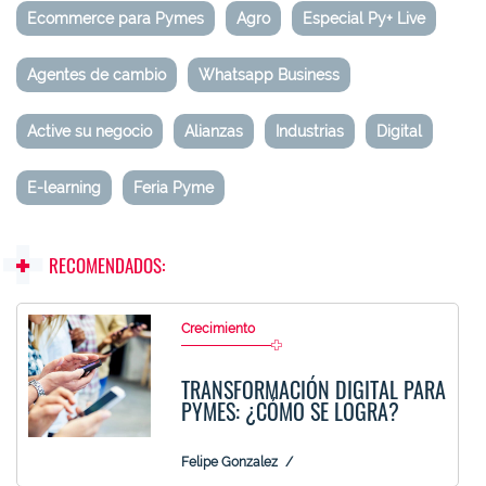
Ecommerce para Pymes
Agro
Especial Py+ Live
Agentes de cambio
Whatsapp Business
Active su negocio
Alianzas
Industrias
Digital
E-learning
Feria Pyme
RECOMENDADOS:
Crecimiento
TRANSFORMACIÓN DIGITAL PARA
PYMES: ¿CÓMO SE LOGRA?
Felipe Gonzalez