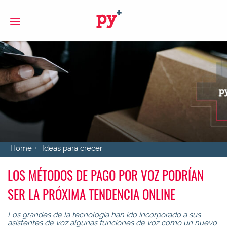
S
Home
Ideas para crecer
LOS MÉTODOS DE PAGO POR VOZ PODRÍAN
SER LA PRÓXIMA TENDENCIA ONLINE
Los grandes de la tecnología han ido incorporado a sus
asistentes de voz algunas funciones de voz como un nuevo