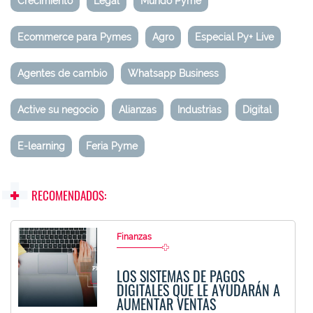
Crecimiento
Legal
Mundo Pyme
Ecommerce para Pymes
Agro
Especial Py+ Live
Agentes de cambio
Whatsapp Business
Active su negocio
Alianzas
Industrias
Digital
E-learning
Feria Pyme
RECOMENDADOS:
Finanzas
LOS SISTEMAS DE PAGOS
DIGITALES QUE LE AYUDARÁN A
AUMENTAR VENTAS