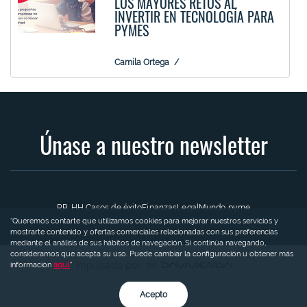
LOS MAYORES RETOS AL
INVERTIR EN TECNOLOGÍA PARA
PYMES
Camila Ortega
Únase a nuestro newsletter
RR. HH.
Casos de éxito
Finanzas
Legal
Mundo pyme
“Queremos contarte que utilizamos cookies para mejorar nuestros servicios y
mostrarte contenido y ofertas comerciales relacionadas con sus preferencias
mediante el análisis de sus hábitos de navegación. Si continúa navegando,
consideramos que acepta su uso. Puede cambiar la configuración u obtener más
Impulsado por
información
aquí.
"
Acepto