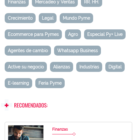
Finanzas
Mercadeo y Ventas
RR. HH.
Crecimiento
Legal
Mundo Pyme
Ecommerce para Pymes
Agro
Especial Py+ Live
Agentes de cambio
Whatsapp Business
Active su negocio
Alianzas
Industrias
Digital
E-learning
Feria Pyme
RECOMENDADOS:
Finanzas