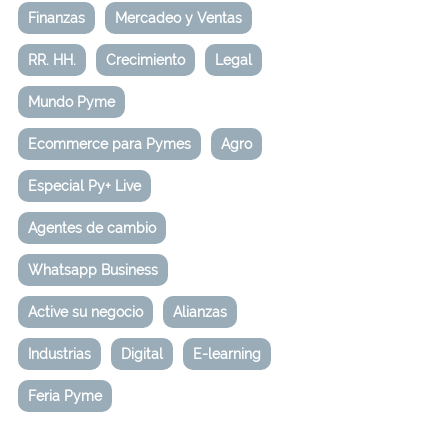
Finanzas
Mercadeo y Ventas
RR. HH.
Crecimiento
Legal
Mundo Pyme
Ecommerce para Pymes
Agro
Especial Py+ Live
Agentes de cambio
Whatsapp Business
Active su negocio
Alianzas
Industrias
Digital
E-learning
Feria Pyme